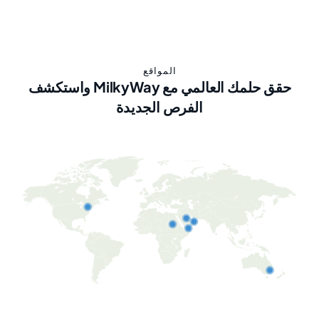
المواقع
حقق حلمك العالمي مع MilkyWay واستكشف
الفرص الجديدة
قطر
جدة
كند
أستراليا